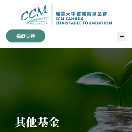
加拿大中信慈善基金會
恩澤流長 承傳主恩
捐獻支持
其他基金